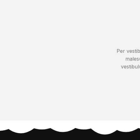
Per vesti
males
vestibu