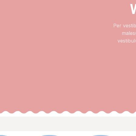
Per vesti
males
vestibu