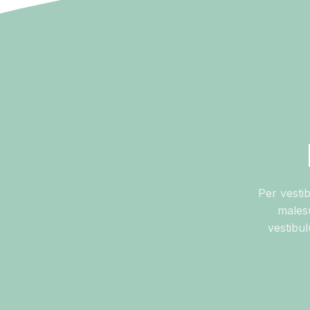
Per vesti
males
vestibu