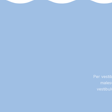
Per vesti
males
vestibu