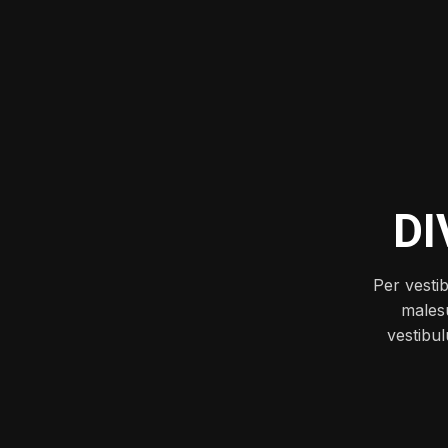
DI
Per vesti
males
vestibu