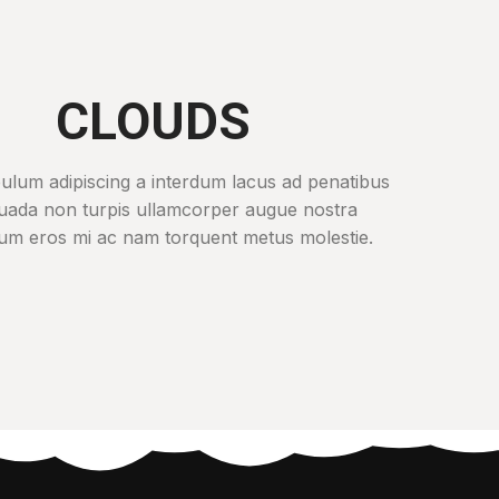
CLOUDS
bulum adipiscing a interdum lacus ad penatibus
uada non turpis ullamcorper augue nostra
lum eros mi ac nam torquent metus molestie.